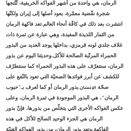
الرمان، هي واحدة من أشهر الفواكه الخريفية، تُنّتجها
شجرة نفّضية معمّرة، يعود أصلها إلى إيران ولكنّها
انتشرت بعد ذلك في كافّة أنحاء العالم.تعد فاكهة الرمان
من الثمار اللذيذة المفيدة، وهي عبارة عن ثمرة ذات
غلاف جلدي لونه قرمزي، بداخلها يوجد العديد من البذور
الحمراء المرتّبة الصالحة للأكل.وحديثنا اليوم عن بذور
الرمان، سنتعرّف على هذه البذور الحمراء كما سنتطرّف
للكشف عن أبرز فوائدها الصحيّة التي تعود بالنّفع على
صحّة
بذور الرمان أو كما تُعرف بـ"حبوب
الإنسان
.
الرمان"، هي البذور الموجودة في ثمرة الرمان، وعلى
عكس الفواكه الأخرى التي يتخلّص من بذورها، فإنّ بذور
الرمان هي الجزء الوحيد الصالح للأكل في هذه
الفاكهة.وتعد بذور الرمان، من بذور الفواكه الغنيّة